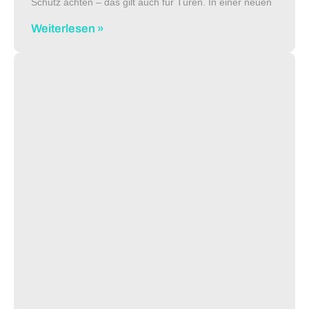
Schutz achten – das gilt auch für Türen. In einer neuen
Türlösungsbroschüre zeigt ASSA ABLOY
Weiterlesen »