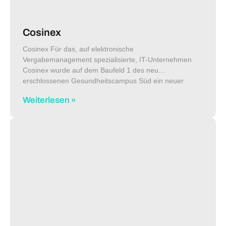
Cosinex
Cosinex Für das, auf elektronische
Vergabemanagement spezialisierte, IT-Unternehmen
Cosinex wurde auf dem Baufeld 1 des neu
erschlossenen Gesundheitscampus Süd ein neuer
Firmensitz realisiert. Auf 55.000m² bietet der Campus
Weiterlesen »
Unternehmen aus den Bereichen der
Gesundheitswirtschaft einen