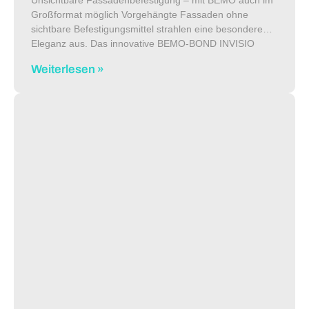
Großformat möglich Vorgehängte Fassaden ohne
sichtbare Befestigungsmittel strahlen eine besondere
Eleganz aus. Das innovative BEMO-BOND INVISIO
System vereint höchste Ansprüche an Ästhetik und
Weiterlesen »
Gestaltungsfreiheit mit Wirtschaftlichkeit und Flexibilität.