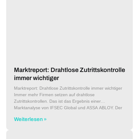
Marktreport: Drahtlose Zutrittskontrolle
immer wichtiger
Marktreport: Drahtlose Zutrittskontrolle immer wichtiger
Immer mehr Firmen setzen auf drahtlose
Zutrittskontrollen. Das ist das Ergebnis einer
Marktanalyse von IFSEC Global und ASSA ABLOY. Der
dazugehörige Bericht beschreibt, welche Argumente
Weiterlesen »
bezüglich Kosten, Systemintegration, Cloud oder