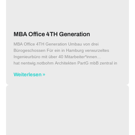
MBA Office 4TH Generation
MBA Office 4TH Generation Umbau von drei
Bürogeschossen Für ein in Hamburg verwurzeltes
Ingenieurbüro mit über 40 Mitarbeiter*innen
hat nentwig.notbohm Architekten PartG mbB zentral in
Altona neue Räumlichkeiten geplant. Durch Umbau,
Weiterlesen »
Renovierung und Zusammenlegung von drei
Bürogeschossen