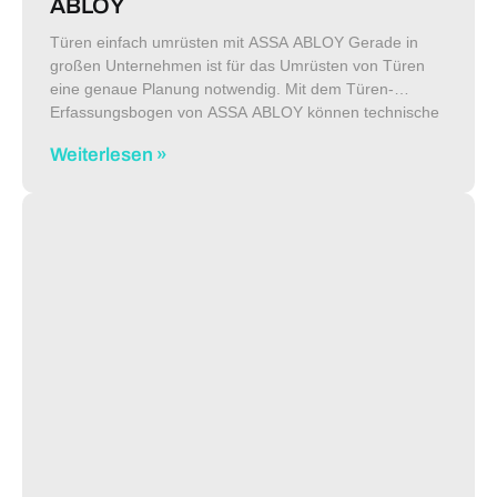
ABLOY
Türen einfach umrüsten mit ASSA ABLOY Gerade in
großen Unternehmen ist für das Umrüsten von Türen
eine genaue Planung notwendig. Mit dem Türen-
Erfassungsbogen von ASSA ABLOY können technische
Verantwortliche die Bestandstüren in ihren Gebäuden
Weiterlesen »
ganz