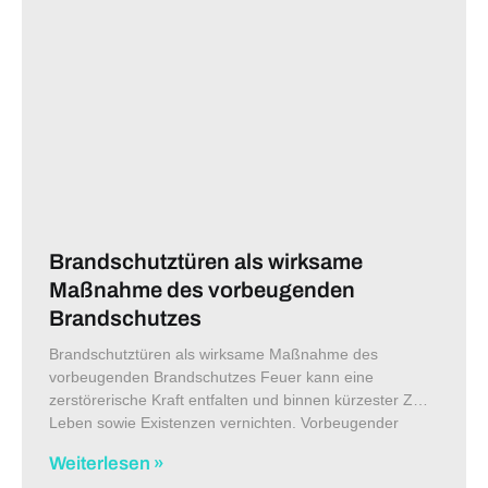
Brandschutztüren als wirksame
Maßnahme des vorbeugenden
Brandschutzes
Brandschutztüren als wirksame Maßnahme des
vorbeugenden Brandschutzes Feuer kann eine
zerstörerische Kraft entfalten und binnen kürzester Zeit
Leben sowie Existenzen vernichten. Vorbeugender
Brandschutz hilft, Brände im Vorfeld zu vermeiden und
Weiterlesen »
effektiv zu bekämpfen. Brandschutzmaßnahmen im