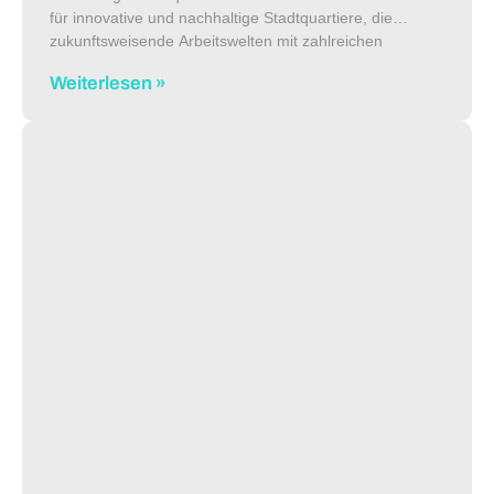
für innovative und nachhaltige Stadtquartiere, die
zukunftsweisende Arbeitswelten mit zahlreichen
Komplementärnutzungen verbinden: Vielseitige und
Weiterlesen »
flexible Flächen für Büros, Coworking, Konferenzen