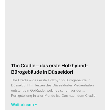
The Cradle – das erste Holzhybrid-
Bürogebäude in Düsseldorf
The Cradle – das erste Holzhybrid-Bürogebäude in
Düsseldorf Im Herzen des Düsseldorfer Medienhafen
entsteht ein Gebäude, welches schon vor der
Fertigstellung in aller Munde ist. Das nach dem Cradle-
to-Cradle® (C2C) Prinzip konzipierte und bereits
Weiterlesen »
mehrfach