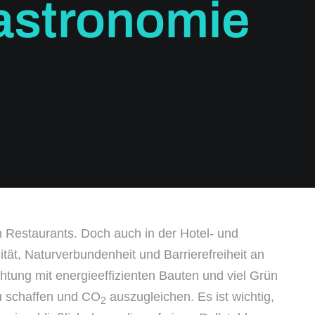
astronomie
 Restaurants. Doch auch in der Hotel- und
ät, Naturverbundenheit und Barrierefreiheit an
htung mit energieeffizienten Bauten und viel Grün
zu schaffen und CO
auszugleichen. Es ist wichtig,
2