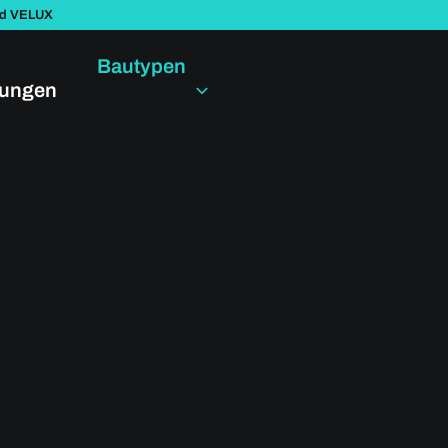
nd VELUX
Bautypen
dungen