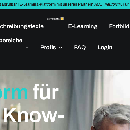
t abrufbar | E-Learning-Plattform mit unseren Partnern ACO,
neuform
tür u
chreibungstexte
E-Learning
Fortbil
bereiche
Profis
FAQ
Login
orm
für
s Know-