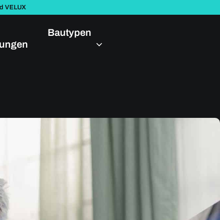
nd VELUX
Bautypen
dungen