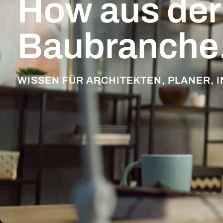
How aus der
Baubranche
WISSEN FÜR ARCHITEKTEN, PLANER, I