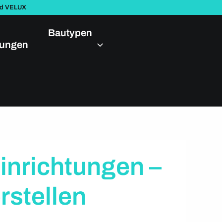
nd VELUX
Bautypen
dungen
inrichtungen –
rstellen