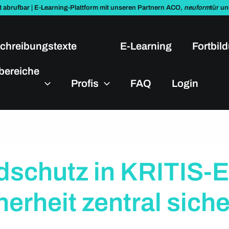
t abrufbar | E-Learning-Plattform mit unseren Partnern ACO,
neuform
tür u
chreibungstexte
E-Learning
Fortbil
bereiche
Profis
FAQ
Login
chutz in KRITIS-E
rheit zentral siche