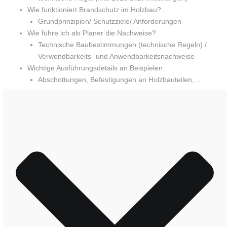
Wie funktioniert Brandschutz im Holzbau?
Grundprinzipien/ Schutzziele/ Anforderungen
Wie führe ich als Planer die Nachweise?
Technische Baubestimmungen (technische Regeln) /
Verwendbarkeits- und Anwendbarkeitsnachweise
Wichtige Ausführungsdetails an Beispielen
Abschottungen, Befestigungen an Holzbauteilen, …