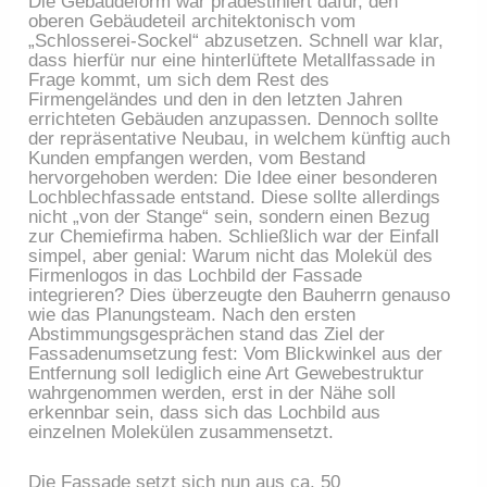
Die Gebäudeform war prädestiniert dafür, den
oberen Gebäudeteil architektonisch vom
„Schlosserei-Sockel“ abzusetzen. Schnell war klar,
dass hierfür nur eine hinterlüftete Metallfassade in
Frage kommt, um sich dem Rest des
Firmengeländes und den in den letzten Jahren
errichteten Gebäuden anzupassen. Dennoch sollte
der repräsentative Neubau, in welchem künftig auch
Kunden empfangen werden, vom Bestand
hervorgehoben werden: Die Idee einer besonderen
Lochblechfassade entstand. Diese sollte allerdings
nicht „von der Stange“ sein, sondern einen Bezug
zur Chemiefirma haben. Schließlich war der Einfall
simpel, aber genial: Warum nicht das Molekül des
Firmenlogos in das Lochbild der Fassade
integrieren? Dies überzeugte den Bauherrn genauso
wie das Planungsteam. Nach den ersten
Abstimmungsgesprächen stand das Ziel der
Fassadenumsetzung fest: Vom Blickwinkel aus der
Entfernung soll lediglich eine Art Gewebestruktur
wahrgenommen werden, erst in der Nähe soll
erkennbar sein, dass sich das Lochbild aus
einzelnen Molekülen zusammensetzt.
Die Fassade setzt sich nun aus ca. 50