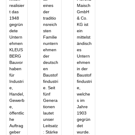
realisier
eines
Maisch
t das
der
GmbH
1948
traditio
& Co.
gegrün
nsreich
KG ist
dete
sten
ein
Untern
Familie
mittelst
ehmen
nuntern
ändisch
KLEUS
ehmen
es
BERG
der
Untern
Bauvor
deutsch
ehmen
haben
en
in der
für
Baustof
Baustof
Industri
findustri
findustri
e,
e. Seit
e,
Handel,
fünf
welche
Gewerb
Genera
s im
e,
tionen
Jahre
öffentlic
lautet
1903
he
unser
gegrün
Auftrag
Leitsatz
det
geber
: Stärke
wurde.