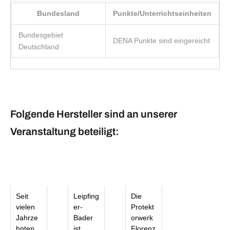
Bundesland
Punkte/Unterrichtseinheiten
Bundesgebiet
DENA Punkte sind eingereicht
Deutschland
Folgende Hersteller sind an unserer
Veranstaltung beteiligt:
Seit
Leipfing
Die
vielen
er-
Protekt
Jahrze
Bader
orwerk
hnten
ist
Florenz