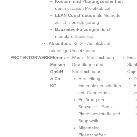
Kosten- und Planungssicherheit
durch präzisen Projektablauf
LEAN Construction
als Methode
zur Effizienzsteigerung
Bauzeitverkürzungen
durch
modulare Bauweise
Abschluss
: Kurzer Ausblick auf
zukünftige Umsetzungen
PROTEKTORWERK
Florenz
Was ist Stahlleichtbau –
Eins
Maisch
Grundlagen des
Stahl
GmbH
Stahlleichtbaus
Obje
& Co.
Herstellung,
D
KG
Materialeigenschaften
E
und Geometrien
v
Erklärung der
Bauweise – Statik,
Plattenwerkstoffe und
Bauphysik
Allgemeine
Eigenschaften