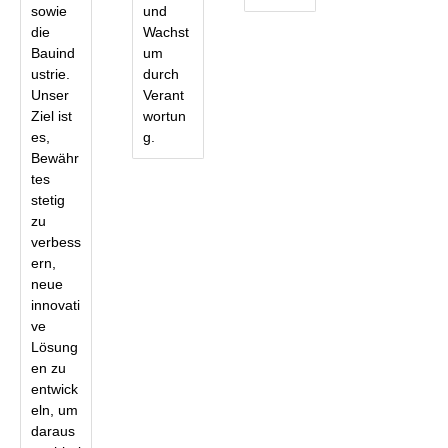
sowie
und
die
Wachst
Bauind
um
ustrie.
durch
Unser
Verant
Ziel ist
wortun
es,
g.
Bewähr
tes
stetig
zu
verbess
ern,
neue
innovati
ve
Lösung
en zu
entwick
eln, um
daraus