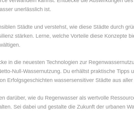
ource verwandeln kannst. Entdecke die Auswirkungen des
sser unerlässlich ist.
iblen Städte und verstehst, wie diese Städte durch grün
enz stärken. Lerne, welche Vorteile diese Konzepte bie
wältigen.
blicke in die neuesten Technologien zur Regenwassernu
tto-Null-Wassernutzung. Du erhältst praktische Tipps u
on Erfolgsgeschichten wassersensitiver Städte aus aller
sen darüber, wie du Regenwasser als wertvolle Ressourc
talten. Sei dabei und gestalte die Zukunft der urbane