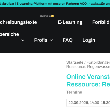
t abrufbar | E-Learning-Plattform mit unseren Partnern ACO,
neuform
tür u
chreibungstexte
E-Learning
Fortbil
bereiche
Profis
FAQ
Login
Online
Startseite
/
Fortbildunge
Veranstaltung
Ressource: Regenwasse
-
Von
Online Veranst
Gefährdung
Ressource: Re
zur
Ressource:
Termine
Regenwasser
neu
denken.
Menge