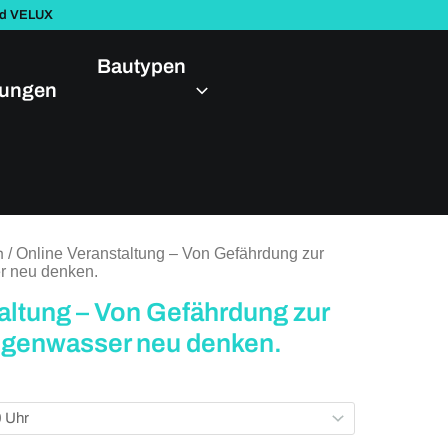
nd VELUX
Bautypen
dungen
n
/ Online Veranstaltung – Von Gefährdung zur
r neu denken.
altung – Von Gefährdung zur
genwasser neu denken.