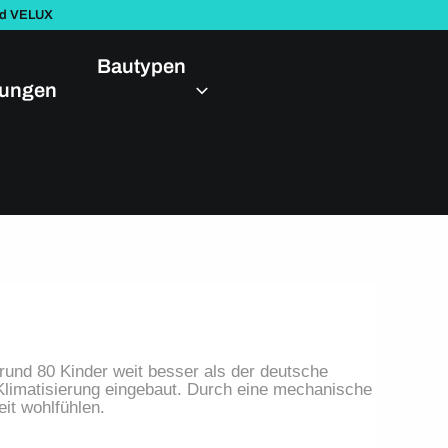
nd VELUX
Bautypen
dungen
rund 80 Kinder weit besser als der deutsche 
Klimatisierung eingebaut. Durch eine mechanische 
it wohlfühlen.