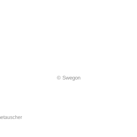
© Swegon
metauscher