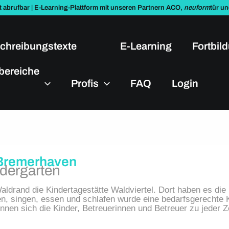
t abrufbar | E-Learning-Plattform mit unseren Partnern ACO,
neuform
tür u
chreibungstexte
E-Learning
Fortbil
bereiche
Profis
FAQ
Login
 Bremerhaven
ndergarten
ldrand die Kindertagestätte Waldviertel. Dort haben es die 
en, singen, essen und schlafen wurde eine bedarfsgerechte 
nen sich die Kinder, Betreuerinnen und Betreuer zu jeder Ze