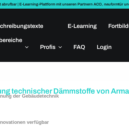
t abrufbar | E-Learning-Plattform mit unseren Partnern ACO,
neuform
tür u
chreibungstexte
E-Learning
Fortbil
bereiche
Profis
FAQ
Login
anung technischer Dämmstoffe von Arma
anung der Gebäudetechnik
nnovationen verfügbar