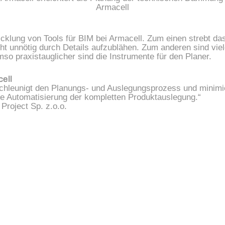
Armacell
wicklung von Tools für BIM bei Armacell. Zum einen strebt 
 unnötig durch Details aufzublähen. Zum anderen sind viele 
so praxistauglicher sind die Instrumente für den Planer.
ell
chleunigt den Planungs- und Auslegungsprozess und minimier
ne Automatisierung der kompletten Produktauslegung.“
Project Sp. z.o.o.