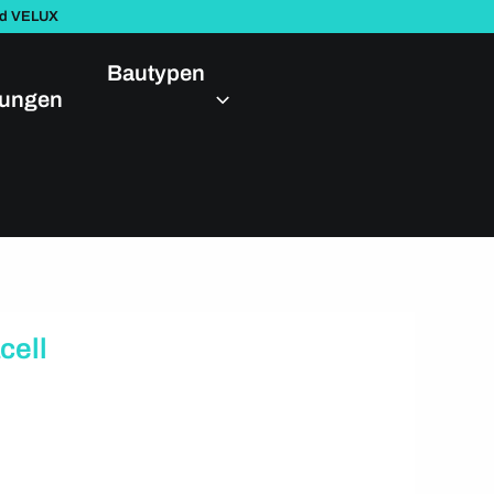
nd VELUX
Bautypen
dungen
cell