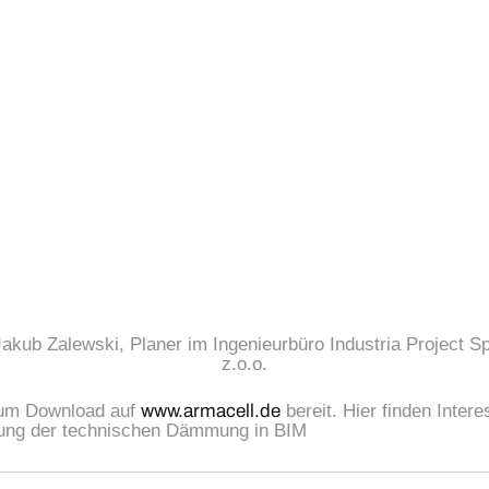
Jakub Zalewski, Planer im Ingenieurbüro Industria Project Sp
z.o.o.
zum Download auf
www.armacell.de
bereit. Hier finden Inter
anung der technischen Dämmung in BIM