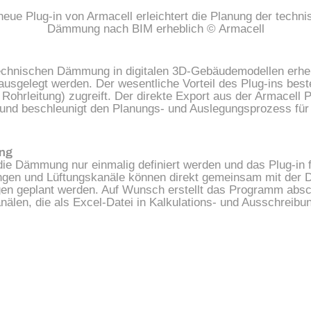
eue Plug-in von Armacell erleichtert die Planung der techn
Dämmung nach BIM erheblich © Armacell
 technischen Dämmung in digitalen 3D-Gebäudemodellen erheb
usgelegt werden. Der wesentliche Vorteil des Plug-ins beste
ohrleitung) zugreift. Der direkte Export aus der Armacell 
 und beschleunigt den Planungs- und Auslegungsprozess für
ung
ie Dämmung nur einmalig definiert werden und das Plug-in
ungen und Lüftungskanäle können direkt gemeinsam mit der 
n geplant werden. Auf Wunsch erstellt das Programm abschl
nälen, die als Excel-Datei in Kalkulations- und Ausschrei