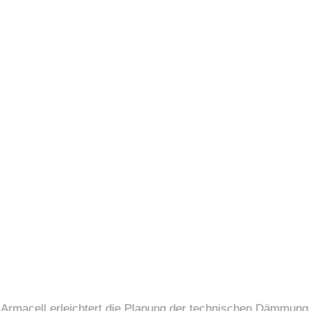
 Armacell erleichtert die Planung der technischen Dämmung