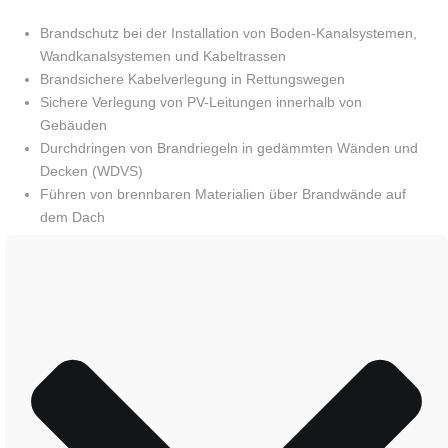
Brandschutz bei der Installation von Boden-Kanalsystemen,
Wandkanalsystemen und Kabeltrassen
Brandsichere Kabelverlegung in Rettungswegen
Sichere Verlegung von PV-Leitungen innerhalb von
Gebäuden
Durchdringen von Brandriegeln in gedämmten Wänden und
Decken (WDVS)
Führen von brennbaren Materialien über Brandwände auf
dem Dach