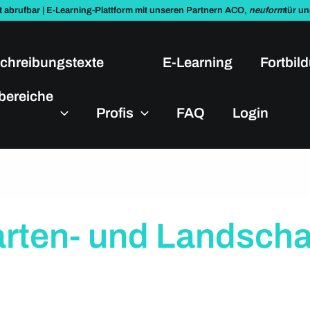
t abrufbar | E-Learning-Plattform mit unseren Partnern ACO,
neuform
tür u
chreibungstexte
E-Learning
Fortbil
bereiche
Profis
FAQ
Login
arten- und Landsch