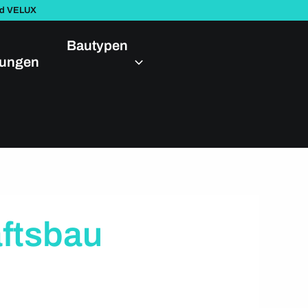
nd VELUX
Bautypen
dungen
aftsbau