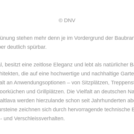
© DNV
grünung stehen mehr denn je im Vordergrund der Baubr
r deutlich spürbar.
onal, besitzt eine zeitlose Eleganz und lebt als natürlich
itekten, die auf eine hochwertige und nachhaltige Gart
elfalt an Anwendungsoptionen – von Sitzplätzen, Treppe
rküchen und Grillplätzen. Die Vielfalt an deutschen Natu
saltlava werden hierzulande schon seit Jahrhunderten a
tursteine zeichnen sich durch hervorragende technische E
s- und Verschleissverhalten.