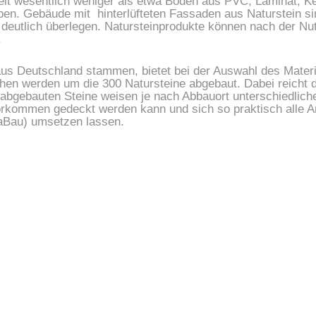
lt wesentlich weniger als etwa Böden aus PVC, Laminat, Ke
ben. Gebäude mit  hinterlüfteten Fassaden aus Naturstein 
deutlich überlegen. Natursteinprodukte können nach der Nut
.
 aus Deutschland stammen, bietet bei der Auswahl des Materi
en werden um die 300 Natursteine abgebaut. Dabei reicht di
 abgebauten Steine weisen je nach Abbauort unterschiedliche
rkommen gedeckt werden kann und sich so praktisch alle A
aBau) umsetzen lassen.