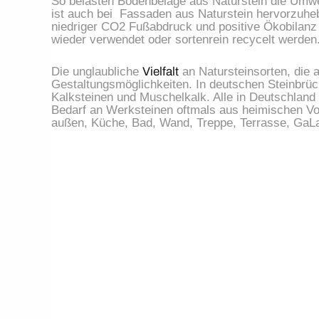
So belasten Bodenbeläge aus Naturstein die Umwe
ist auch bei  Fassaden aus Naturstein hervorzuhe
niedriger CO2 Fußabdruck und positive Ökobilanz 
wieder verwendet oder sortenrein recycelt werden
Die unglaubliche 
Vielfalt
 an Natursteinsorten, die
Gestaltungsmöglichkeiten. In deutschen Steinbrüch
Kalksteinen und Muschelkalk. Alle in Deutschland
Bedarf an Werksteinen oftmals aus heimischen Vo
außen, Küche, Bad, Wand, Treppe, Terrasse, GaL