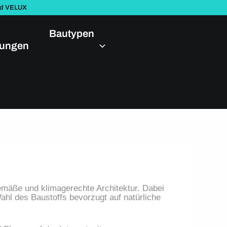
nd VELUX
Bautypen
dungen
gemäße und klimagerechte Architektur. Dabei 
hl des Baustoffs bevorzugt auf natürliche 