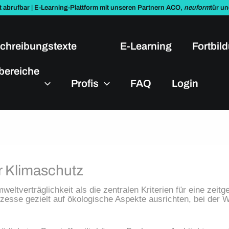
t abrufbar | E-Learning-Plattform mit unseren Partnern ACO,
neuform
tür u
chreibungstexte
E-Learning
Fortbil
bereiche
Profis
FAQ
Login
er Klimaschutz
weltverträglichkeit als die zentralen Kriterien für eine zeit
zesse gezielt auf ökologische Aspekte ausrichten, bei der Wa