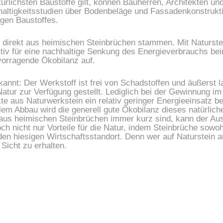
altigkeitsstudien über Bodenbeläge und Fassadenkonstruktio
igen Baustoffes.
 direkt aus heimischen Steinbrüchen stammen. Mit Naturste
ktiv für eine nachhaltige Senkung des Energieverbrauchs bei
vorragende Ökobilanz auf.
ekannt: Der Werkstoff ist frei von Schadstoffen und äußerst 
Natur zur Verfügung gestellt. Lediglich bei der Gewinnung i
e aus Naturwerkstein ein relativ geringer Energieeinsatz be
lem Abbau wird die generell gute Ökobilanz dieses natürliche
aus heimischen Steinbrüchen immer kurz sind, kann der Aus
h nicht nur Vorteile für die Natur, indem Steinbrüche sowohl d
 den hiesigen Wirtschaftsstandort. Denn wer auf Naturstein a
 Sicht zu erhalten.