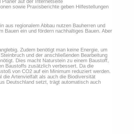
Warum Naturstein – neben Holz – als einer der natürlichsten Baustoffe gilt, können Bauherren, Architekten und Planer auf der Internetseite 
nen sowie Praxisberichte geben Hilfestellungen 
in aus regionalem Abbau nutzen Bauherren und 
m Bauen ein und fördern nachhaltiges Bauen. Aber 
langlebig. Zudem benötigt man keine Energie, um 
m Steinbruch und der anschließenden Bearbeitung 
nötigt. Dies macht Naturstein zu einem Baustoff, 
n Baustoffs zusätzlich verbessert. Da die 
stoß von CO2 auf ein Minimum reduziert werden. 
ie Artenvielfalt als auch die Biodiversität 
us Deutschland setzt, trägt automatisch auch 