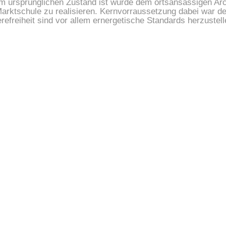
 ursprünglichen Zustand ist wurde dem ortsansässigen Archit
rktschule zu realisieren. Kernvorraussetzung dabei war de
freiheit sind vor allem ernergetische Standards herzustell