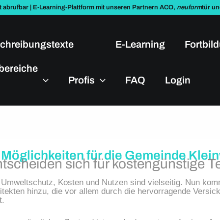
t abrufbar | E-Learning-Plattform mit unseren Partnern ACO,
neuform
tür u
chreibungstexte
E-Learning
Fortbil
bereiche
Profis
FAQ
Login
 Möglichkeiten
für die Gemeinde Klein
ntscheiden sich für kostengünstige 
Umweltschutz, Kosten und Nutzen sind vielseitig. Nun komm
itekten hinzu, die vor allem durch die hervorragende Versic
t.