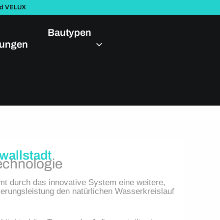
nd VELUX
Bautypen
dungen
wallstadt
Technologie
t durch das innovative System eine weitere,
kerungsleistung den natürlichen Wasserkreislauf