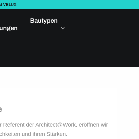
nd VELUX
Bautypen
dungen
e
 Referent der Architect@Work, eröffnen wir
ichkeiten und ihren Stärken.