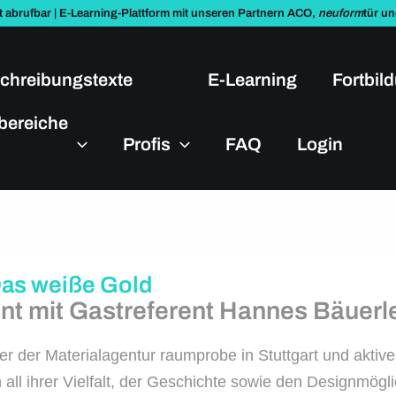
t abrufbar | E-Learning-Plattform mit unseren Partnern ACO,
neuform
tür u
chreibungstexte
E-Learning
Fortbil
bereiche
Profis
FAQ
Login
Das weiße Gold
vent mit Gastreferent Hannes Bäuerl
der Materialagentur raumprobe in Stuttgart und aktiver
 all ihrer Vielfalt, der Geschichte sowie den Designmögl