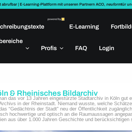
t abrufbar | E-Learning-Plattform mit unseren Partnern ACO,
neuform
tür u
chreibungstexte
E-Learning
Fortbil
bereiche
Profis
FAQ
Login
öln & Rheinisches Bildarchiv
an das vor 13 Jahren eingestürzte Stadtarchiv in Köln gut e
Archivs in der Rheinstadt. Niemand wusste, welche Schätze 
das “Gedächtnis der Stadt” neu der Öffentlichkeit zugängli
isch hochwertige und optisch an die Raumaussagen angepa
en aus über 1.000 Jahren Geschichte und berücksichtigen s