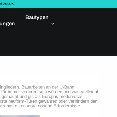
nd VELUX
Bautypen
dungen
ingliedern. Bauarbeiten an der U-Bahn
für immer verloren sein würden und was vielleicht
ch gemacht und gilt als Europas modernstes
sste neuform-Türen gewähren oder verhindern den
trengste konservatorische Erfordernisse.