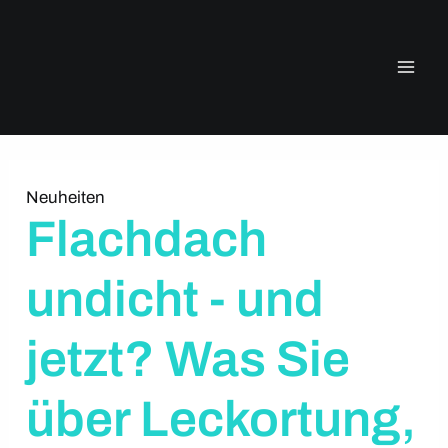
Zum
Inhalt
springen
Neuheiten
Flachdach
undicht - und
jetzt? Was Sie
über Leckortung,