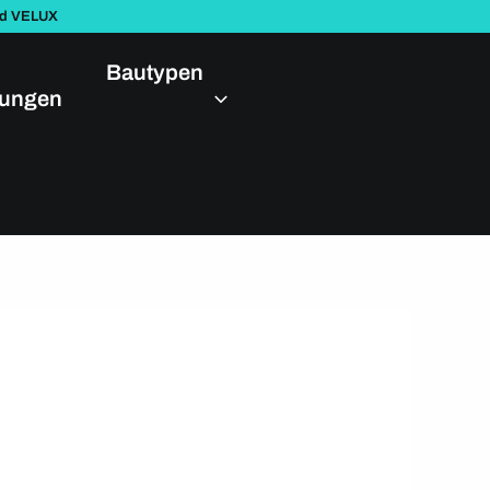
nd VELUX
Bautypen
dungen