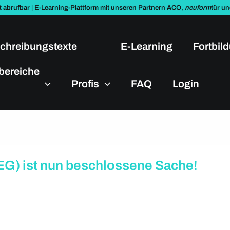
t abrufbar | E-Learning-Plattform mit unseren Partnern ACO,
neuform
tür u
chreibungstexte
E-Learning
Fortbil
bereiche
Profis
FAQ
Login
G) ist nun beschlossene Sache!