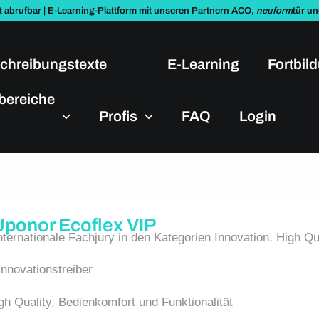
t abrufbar | E-Learning-Plattform mit unseren Partnern ACO,
neuform
tür u
chreibungstexte
E-Learning
Fortbil
bereiche
Profis
FAQ
Login
 Uponor Ecoflex VIP
ernationale Fachjury in den Kategorien Innovation, High Qua
Innovationstreiber
gh Quality, Bedienkomfort und Funktionalität