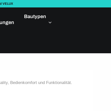
nd VELUX
Bautypen
dungen
lity, Bedienkomfort und Funktionalität.