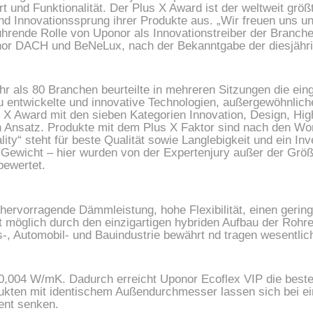
t und Funktionalität. Der Plus X Award ist der weltweit größt
nd Innovationssprung ihrer Produkte aus. „Wir freuen uns und
ührende Rolle von Uponor als Innovationstreiber der Branche“
or DACH und BeNeLux, nach der Bekanntgabe der diesjährig
ehr als 80 Branchen beurteilte in mehreren Sitzungen die ein
 entwickelte und innovative Technologien, außergewöhnliche 
X Award mit den sieben Kategorien Innovation, Design, High 
n Ansatz. Produkte mit dem Plus X Faktor sind nach den Wor
ty“ steht für beste Qualität sowie Langlebigkeit und ein Inv
s Gewicht – hier wurden von der Expertenjury außer der Grö
bewertet.
ervorragende Dämmleistung, hohe Flexibilität, einen gerin
t möglich durch den einzigartigen hybriden Aufbau der Rohr
ts-, Automobil- und Bauindustrie bewährt nd tragen wesentl
,004 W/mK. Dadurch erreicht Uponor Ecoflex VIP die beste 
ten mit identischem Außendurchmesser lassen sich bei ein
ent senken.