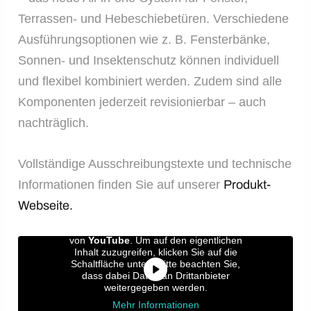
Terrassen- und Hebeschiebetüren. Verschiedene
Ausführungsoptionen wie z. B. Fensterbänke,
Sonnen- und Insektenschutz können individuell
und flexibel kombiniert werden. Zudem sind alle
Komponenten jederzeit revisionierbar – auch
nachträglich.
Vollständige Ausschreibungstexte und technische
Informationen finden Sie auf unserer
Produkt-
Webseite.
Sie sehen gerade einen Platzhalterinhalt
von
YouTube
. Um auf den eigentlichen
Inhalt zuzugreifen, klicken Sie auf die
Schaltfläche unten. Bitte beachten Sie,
dass dabei Daten an Drittanbieter
weitergegeben werden.
Mehr Informationen