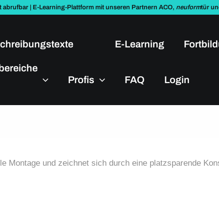
t abrufbar | E-Learning-Plattform mit unseren Partnern ACO,
neuform
tür u
chreibungstexte
E-Learning
Fortbil
bereiche
Profis
FAQ
Login
le Montage und zeichnet sich durch eine platzsparende Kons