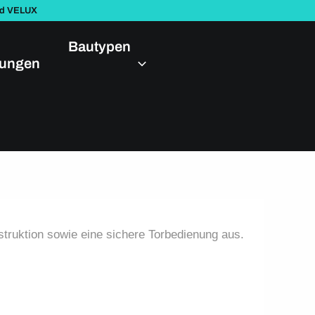
nd VELUX
Bautypen
dungen
truktion sowie eine sichere Torbedienung aus.