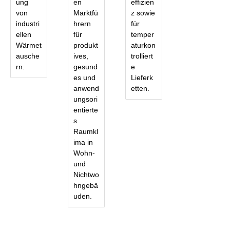
ung
en
effizien
von
Marktfü
z sowie
industri
hrern
für
ellen
für
temper
Wärmet
produkt
aturkon
ausche
ives,
trolliert
rn.
gesund
e
es und
Lieferk
anwend
etten.
ungsori
entierte
s
Raumkl
ima in
Wohn-
und
Nichtwo
hngebä
uden.