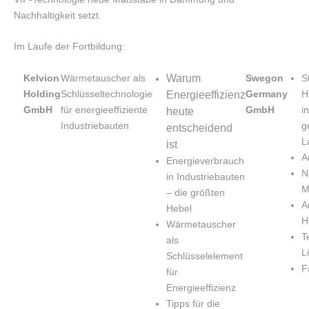
Nachhaltigkeit setzt.
Im Laufe der Fortbildung:
Kelvion
Wärmetauscher als
Warum
Swegon
S
Holding
Schlüsseltechnologie
Germany
H
Energieeffizienz
GmbH
für energieeffiziente
GmbH
in
heute
Industriebauten
g
entscheidend
L
ist
A
Energieverbrauch
N
in Industriebauten
M
– die größten
A
Hebel
H
Wärmetauscher
T
als
L
Schlüsselelement
F
für
Energieeffizienz
Tipps für die