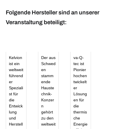
Folgende Hersteller sind an unserer
Veranstaltung beteiligt:
Kelvion
Der aus
va-Q-
ist ein
Schwed
tec ist
weltweit
en
Pionier
führend
stamm
hochen
er
ende
twickelt
Speziali
Hauste
er
st für
chnik-
Lösung
die
Konzer
en für
Entwick
n
die
lung
gehört
thermis
und
zu den
che
Herstell
weltweit
Energie