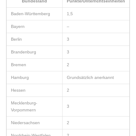
Bundesland
Punkte/Unterrichtseinheiten
Baden-Württemberg
1,5
Bayern
–
Berlin
3
Brandenburg
3
Bremen
2
Hamburg
Grundsätzlich anerkannt
Hessen
2
Mecklenburg-
3
Vorpommern
Niedersachsen
2
Nordrhein-Westfalen
2