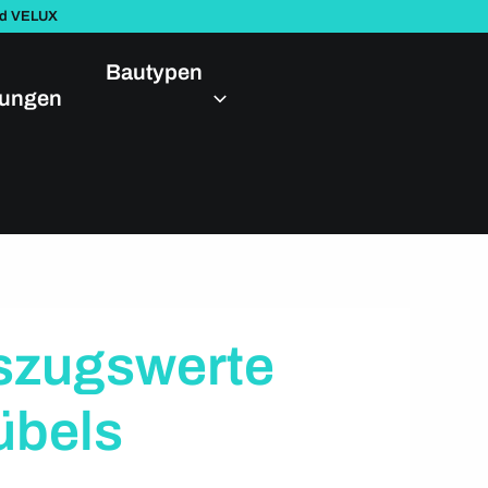
nd VELUX
Bautypen
dungen
uszugswerte
übels