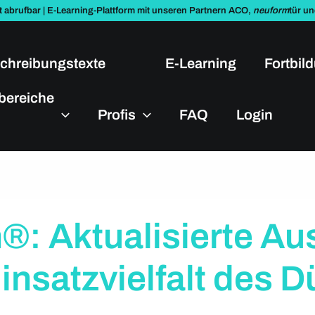
t abrufbar | E-Learning-Plattform mit unseren Partnern ACO,
neuform
tür u
chreibungstexte
E-Learning
Fortbil
bereiche
Profis
FAQ
Login
: Aktualisierte A
insatzvielfalt des D