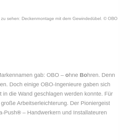
 Hier zu sehen: Deckenmontage mit dem Gewindedübel. © OBO
n Markennamen gab: OBO –
o
hne
Bo
hren. Denn
ohren. Doch einige OBO-Ingenieure gaben sich
ekt in die Wand geschlagen werden konnte. Für
große Arbeitserleichterung. Der Pioniergeist
ta-Push
®
– Handwerkern und Installateuren