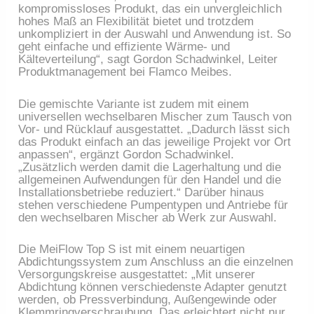
kompromissloses Produkt, das ein unvergleichlich
hohes Maß an Flexibilität bietet und trotzdem
unkompliziert in der Auswahl und Anwendung ist. So
geht einfache und effiziente Wärme- und
Kälteverteilung“, sagt Gordon Schadwinkel, Leiter
Produktmanagement bei Flamco Meibes.
Die gemischte Variante ist zudem mit einem
universellen wechselbaren Mischer zum Tausch von
Vor- und Rücklauf ausgestattet. „Dadurch lässt sich
das Produkt einfach an das jeweilige Projekt vor Ort
anpassen“, ergänzt Gordon Schadwinkel.
„Zusätzlich werden damit die Lagerhaltung und die
allgemeinen Aufwendungen für den Handel und die
Installationsbetriebe reduziert.“ Darüber hinaus
stehen verschiedene Pumpentypen und Antriebe für
den wechselbaren Mischer ab Werk zur Auswahl.
Die MeiFlow Top S ist mit einem neuartigen
Abdichtungssystem zum Anschluss an die einzelnen
Versorgungskreise ausgestattet: „Mit unserer
Abdichtung können verschiedenste Adapter genutzt
werden, ob Pressverbindung, Außengewinde oder
Klemmringverschraubung. Das erleichtert nicht nur