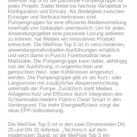
MeiFlow Top S ist die passende Pumpengruppe für
jedes Projekt. Dabei bietet sie höchste Variabilität in
Konfiguration und Einsatz. Als Bindeglied zwischen
Erzeuger und Verbraucherkreisen sind
Pumpengruppen für eine effiziente Medienverteilung
innerhalb von Gebäuden unerlässlich. Um für jedes
Anwendungsgebiet eine passende Lösung anbieten
zu können, hat Meibes ein innovatives Produkt
entwickelt. Die MeiFlow Top S ist in verschiedenen,
anwendungsindividuellen Ausführungen erhältlich
und setzt damit in Puncto Funktionalität neue
Maßstäbe. Die Pumpengruppe kann dabei, abhängig
von der Ausführung, in ungemischten und
gemischten Heiz- oder Kühlkreisen eingesetzt
werden. Die Pumpengruppe gibt es als Kurz- oder
Langversion mit zusätzlicher Absperreinrichtung
unterhalb der Pumpe. Zusätzlich stellt Meibes
Anlagenschutz und Effizienz durch Integration des
Schlammabscheiders Flamco Clean Smart in den
Vordergrund. Für mehr Energieeffizienz sorgt die
neue EPP-Vollisolierung.
Die MeiFlow Top S ist in den zwei Dimensionen DN
25 und DN 32 lieferbar. „Technisch auf dem
modernsten Stand, ist die MeiFlow Top S ein