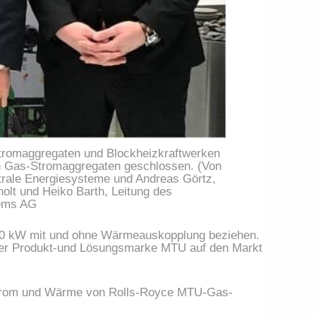
tromaggregaten und Blockheizkraftwerken
n Gas-Stromaggregaten geschlossen. (Von
ntrale Energiesysteme und Andreas Görtz,
olt und Heiko Barth, Leitung des
tems AG
50 kW mit und ohne Wärmeauskopplung beziehen.
iner Produkt-und Lösungsmarke MTU auf den Markt
Strom und Wärme von Rolls-Royce MTU-Gas-