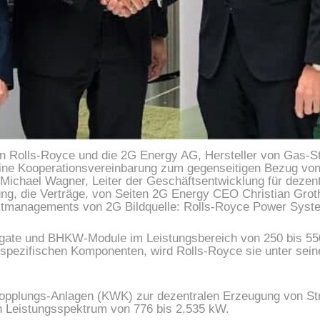
 Rolls-Royce und die 2G Energy AG, Hersteller von Gas-S
eine Kooperationsvereinbarung zum gegenseitigen Bezug vo
 Michael Wagner, Leiter der Geschäftsentwicklung für deze
ng, die Verträge, von Seiten 2G Energy CEO Christian Groth
tmanagements von 2G Bildquelle: Rolls-Royce Power Sys
gate und BHKW-Module im Leistungsbereich von 250 bis 5
 spezifischen Komponenten, wird Rolls-Royce sie unter se
Kopplungs-Anlagen (KWK) zur dezentralen Erzeugung von 
n Leistungsspektrum von 776 bis 2.535 kW.