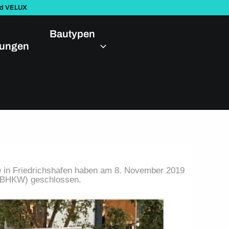
nd VELUX
Bautypen
dungen
 in Friedrichshafen haben am 8. November 2019
 (BHKW) geschlossen.