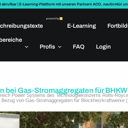
t abrufbar | E-Learning-Plattform mit unseren Partnern ACO,
neuform
tür u
chreibungstexte
E-Learning
Fortbil
bereiche
Profis
FAQ
Login
en bei Gas-Stromaggregaten für BHKW
eich Power Systems des Technologiekonzerns Rolls-Royce
n Bezug von Gas-Stromaggregaten für Blockheizkraftwerke