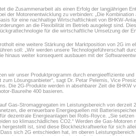
et die Zusammenarbeit als einen Erfolg der langjährigen Ent
bei der Motorenentwicklung zu verbinden: „Die Kombinatio
asis für eine nachhaltige Wirtschaftlichkeit von BHKW-Anlage
rderungen an die Flexibilität im Betrieb ausgelegt sind. D
Rückgrattechnologie für die wirtschaftliche Umsetzung der E
rotholt eine weitere Stärkung der Marktposition von 2G im e
ühren soll: „Wir werden unsere Technologieführerschaft dur
e hinaus weiter konsequent ausbauen mit der Softwareentwi
nzen wir unser Produktprogramm durch energieeffiziente u
itt zum Lösungsanbieter“, sagt Dr. Petar Pelemis, Vice Pre
s. Die 2G-Produkte werden in absehbarer Zeit die BHKW vo
otor-Baureihe 400 basieren.
auf Gas-Stromaggregaten im Leistungsbereich von derzeit 2
netzen, die erneuerbare Energiequellen mit Batteriespeiche
für dezentrale Energieanlagen bei Rolls-Royce. „Sie setzen d
eiden so klimaschädliches CO2.“ Werden die Gas-Motoren mi
hergestellt ist, sind diese Blockheizkraftwerke für sich alle
. „Dass sich 2G entschieden hat, im oberen Leistungsberei