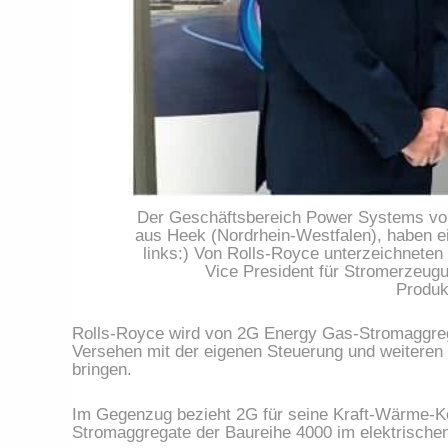
Der Geschäftsbereich Power Systems von
aus Heek (Nordrhein-Westfalen), haben 
links:) Von Rolls-Royce unterzeichneten
Vice President für Stromerzeugu
Produk
Rolls-Royce wird von 2G Energy Gas-Stromaggre
Versehen mit der eigenen Steuerung und weiteren
bringen.
Im Gegenzug bezieht 2G für seine Kraft-Wärme-
Stromaggregate der Baureihe 4000 im elektrische