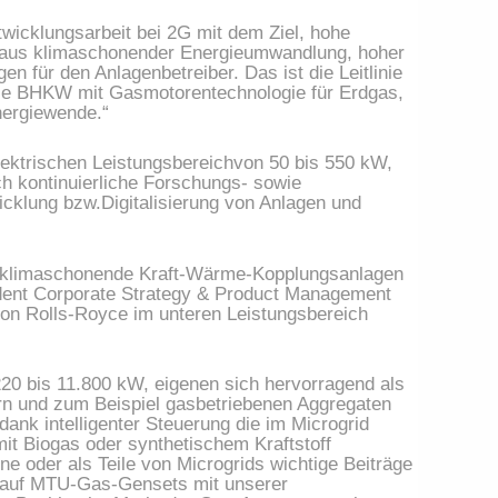
wicklungsarbeit bei 2G mit dem Ziel, hohe
n aus klimaschonender Energieumwandlung, hoher
n für den Anlagenbetreiber. Das ist die Leitlinie
iese BHKW mit Gasmotorentechnologie für Erdgas,
nergiewende.“
lektrischen Leistungsbereichvon 50 bis 550 kW,
ch kontinuierliche Forschungs- sowie
cklung bzw.Digitalisierung von Anlagen und
nd klimaschonende Kraft-Wärme-Kopplungsanlagen
sident Corporate Strategy & Product Management
n Rolls-Royce im unteren Leistungsbereich
20 bis 11.800 kW, eigenen sich hervorragend als
rn und zum Beispiel gasbetriebenen Aggregaten
ank intelligenter Steuerung die im Microgrid
t Biogas oder synthetischem Kraftstoff
ine oder als Teile von Microgrids wichtige Beiträge
ch auf MTU-Gas-Gensets mit unserer