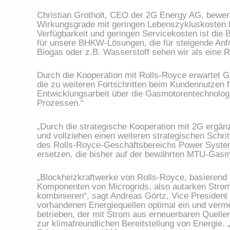
Christian Grotholt, CEO der 2G Energy AG, bewert
Wirkungsgrade mit geringen Lebenszykluskosten 
Verfügbarkeit und geringen Servicekosten ist die B
für unsere BHKW-Lösungen, die für steigende Anfo
Biogas oder z.B. Wasserstoff sehen wir als eine 
Durch die Kooperation mit Rolls-Royce erwartet G
die zu weiteren Fortschritten beim Kundennutzen f
Entwicklungsarbeit über die Gasmotorentechnologi
Prozessen.“
„Durch die strategische Kooperation mit 2G ergä
und vollziehen einen weiteren strategischen Schr
des Rolls-Royce-Geschäftsbereichs Power System
ersetzen, die bisher auf der bewährten MTU-Gasm
„Blockheizkraftwerke von Rolls-Royce, basierend 
Komponenten von Microgrids, also autarken Strom
kombinieren“, sagt Andreas Görtz, Vice President 
vorhandenen Energiequellen optimal ein und verm
betrieben, der mit Strom aus erneuerbaren Quellen 
zur klimafreundlichen Bereitstellung von Energie