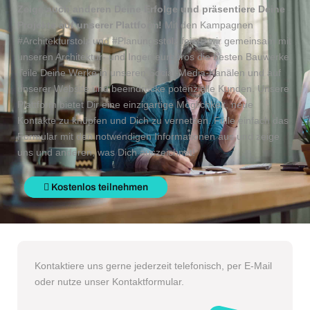
Zeige auch anderen Deine Erfolge und präsentiere Deine
Projekte auf unserer Plattform!
Mit den Kampagnen
#Architekturstolz und #Planungsstolz feiern wir gemeinsam mit
unseren Architektur- und Ingenieurbüros die besten Bauwerke.
Teile Deine Werke in unseren Social-Media-Kanälen und auf
unserer Website und beeindrucke potenzielle Kunden. Unsere
Plattform bietet Dir eine einzigartige Möglichkeit, neue
Kontakte zu knüpfen und Dich zu vernetzen. Fülle einfach das
Formular mit den notwendigen Informationen aus und zeige
uns und anderen, was Dich auszeichnet!
Kostenlos teilnehmen
Kontaktiere uns gerne jederzeit telefonisch, per E-Mail
oder nutze unser Kontaktformular.