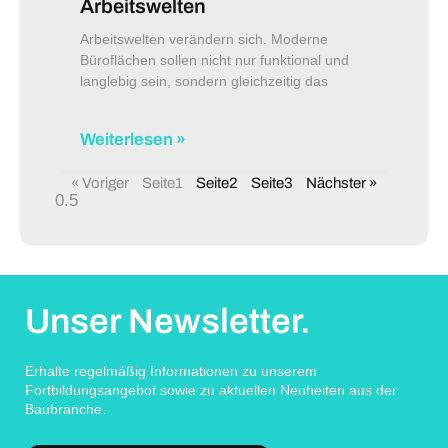
Arbeitswelten
Arbeitswelten verändern sich. Moderne
Büroflächen sollen nicht nur funktional und
langlebig sein, sondern gleichzeitig das
Weiterlesen »
« Voriger
Seite
1
Seite
2
Seite
3
Nächster »
Unser Newsletter.
Erhalte regelmäßig Informationen zu unserem
Fortbildungsangebot sowie zu aktuellen Neuheiten aus der
Baubranche.