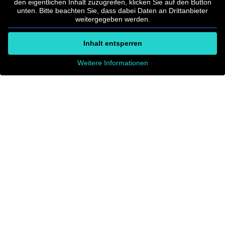
den eigentlichen Inhalt zuzugreifen, klicken Sie auf den Button
unten. Bitte beachten Sie, dass dabei Daten an Drittanbieter
weitergegeben werden.
Inhalt entsperren
Weitere Informationen