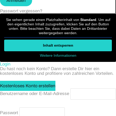
Anmelden
Passwort vergessen?
Sie sehen gerade einen Platzhalterinhalt von
Standard
. Um auf
den eigentlichen Inhalt zuzugreifen, klicken Sie auf den Button
unten. Bitte beachten Sie, dass dabei Daten an Drittanbieter
weitergegeben werden.
Inhalt entsperren
Weitere Informationen
Login
Du hast noch kein Konto? Dann erstelle Dir hier ein
kostenloses Konto und profitiere von zahlreichen Vorteilen.
Kostenloses Konto erstellen
Benutzername oder E-Mail-Adresse
Passwort