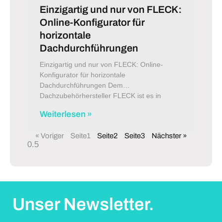
Einzigartig und nur von FLECK:
Online-Konfigurator für
horizontale
Dachdurchführungen
Einzigartig und nur von FLECK: Online-
Konfigurator für horizontale
Dachdurchführungen Dem
Dachzubehörhersteller FLECK ist es in
Weiterlesen »
« Voriger
Seite
1
Seite
2
Seite
3
Nächster »
Unser Newsletter.