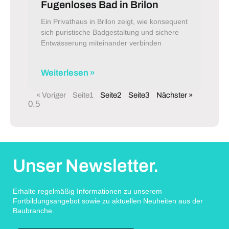
Fugenloses Bad in Brilon
Ein Privathaus in Brilon zeigt, wie konsequent
sich puristische Badgestaltung und sichere
Entwässerung miteinander verbinden
Weiterlesen »
« Voriger
Seite
1
Seite
2
Seite
3
Nächster »
Unser Newsletter.
Erhalte regelmäßig Informationen zu unserem
Fortbildungsangebot sowie zu aktuellen Neuheiten aus der
Baubranche.