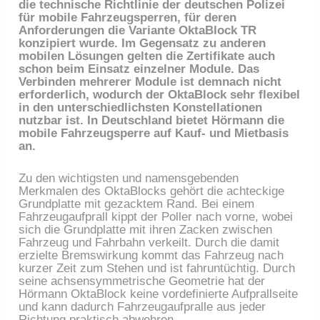
die technische Richtlinie der deutschen Polizei
für mobile Fahrzeugsperren, für deren
Anforderungen die Variante OktaBlock TR
konzipiert wurde. Im Gegensatz zu anderen
mobilen Lösungen gelten die Zertifikate auch
schon beim Einsatz einzelner Module. Das
Verbinden mehrerer Module ist demnach nicht
erforderlich, wodurch der OktaBlock sehr flexibel
in den unterschiedlichsten Konstellationen
nutzbar ist. In Deutschland bietet Hörmann die
mobile Fahrzeugsperre auf Kauf- und Mietbasis
an.
Zu den wichtigsten und namensgebenden
Merkmalen des OktaBlocks gehört die achteckige
Grundplatte mit gezacktem Rand. Bei einem
Fahrzeugaufprall kippt der Poller nach vorne, wobei
sich die Grundplatte mit ihren Zacken zwischen
Fahrzeug und Fahrbahn verkeilt. Durch die damit
erzielte Bremswirkung kommt das Fahrzeug nach
kurzer Zeit zum Stehen und ist fahruntüchtig. Durch
seine achsensymmetrische Geometrie hat der
Hörmann OktaBlock keine vordefinierte Aufprallseite
und kann dadurch Fahrzeugaufpralle aus jeder
Richtung praktisch abwehren.