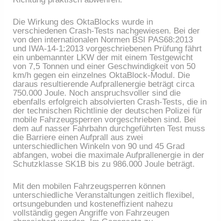
Die Wirkung des OktaBlocks wurde in
verschiedenen Crash-Tests nachgewiesen. Bei der
von den internationalen Normen BSI PAS68:2013
und IWA-14-1:2013 vorgeschriebenen Prüfung fährt
ein unbemannter LKW der mit einem Testgewicht
von 7,5 Tonnen und einer Geschwindigkeit von 50
km/h gegen ein einzelnes OktaBlock-Modul. Die
daraus resultierende Aufprallenergie beträgt circa
750.000 Joule. Noch anspruchsvoller sind die
ebenfalls erfolgreich absolvierten Crash-Tests, die in
der technischen Richtlinie der deutschen Polizei für
mobile Fahrzeugsperren vorgeschrieben sind. Bei
dem auf nasser Fahrbahn durchgeführten Test muss
die Barriere einen Aufprall aus zwei
unterschiedlichen Winkeln von 90 und 45 Grad
abfangen, wobei die maximale Aufprallenergie in der
Schutzklasse SK1B bis zu 986.000 Joule beträgt.
Mit den mobilen Fahrzeugsperren können
unterschiedliche Veranstaltungen zeitlich flexibel,
ortsungebunden und kosteneffizient nahezu
vollständig gegen Angriffe von Fahrzeugen