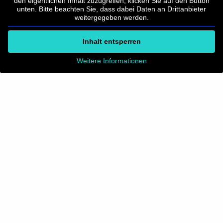
den eigentlichen Inhalt zuzugreifen, klicken Sie auf den Button
unten. Bitte beachten Sie, dass dabei Daten an Drittanbieter
weitergegeben werden.
Inhalt entsperren
Weitere Informationen