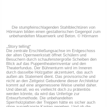
Die stumpfeinschlagenden Stahlblechtüren von
Hörmann bilden einen gestalterischen Gegenpol zum
unbehandelten Mauerwerk und Beton. © Hörmann
„Story telling“
Die zentrale Erschließungsachse im Erdgeschoss
der alten Opernwerkstatt öffnet Schülern und
Besuchern durch schaufenstergroße Scheiben den
Blick auf das Puppentheaterinventar und den
Theaterfundus. Der Bühnenturm wird im Inneren
durch dasselbe Holzgatter akzentuiert, das auch
außen als Statement dient. Das provisorische und
nicht an den Zeitgeist Gebundene dieser Architektur
kommt auf eine angemessene Weise uneitel daher.
Und überall, wo es vielleicht doch zu prätentiös
werden könnte, da wird das Unfertige zur
Entwurfsmethode. Die unbehandelten
Sperrholzplatten der Treppen hätte es sicher auch
ohne ausgefranste Kanten gegeben. Und ob die