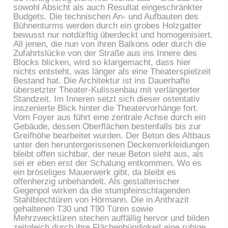
sowohl Absicht als auch Resultat eingeschränkter
Budgets. Die technischen An- und Aufbauten des
Bühnenturms werden durch ein grobes Holzgatter
bewusst nur notdürftig überdeckt und homogenisiert.
All jenen, die nun von ihren Balkons oder durch die
Zufahrtslücke von der Straße aus ins Innere des
Blocks blicken, wird so klargemacht, dass hier
nichts entsteht, was länger als eine Theaterspielzeit
Bestand hat. Die Architektur ist ins Dauerhafte
übersetzter Theater-Kulissenbau mit verlängerter
Standzeit. Im Inneren setzt sich dieser ostentativ
inszenierte Blick hinter die Theatervorhänge fort.
Vom Foyer aus führt eine zentrale Achse durch ein
Gebäude, dessen Oberflächen bestenfalls bis zur
Greifhöhe bearbeitet wurden. Der Beton des Altbaus
unter den heruntergerissenen Deckenverkleidungen
bleibt offen sichtbar, der neue Beton sieht aus, als
sei er eben erst der Schalung entkommen. Wo es
ein bröseliges Mauerwerk gibt, da bleibt es
offenherzig unbehandelt. Als gestalterischer
Gegenpol wirken da die stumpfeinschlagenden
Stahlblechtüren von Hörmann. Die in Anthrazit
gehaltenen T30 und T90 Türen sowie
Mehrzwecktüren stechen auffällig hervor und bilden
zeitgleich durch ihre Flächenbündigkeit eine ruhige