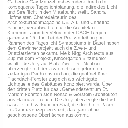
Catherine Gay Menzel insbesondere durch die
konsequente Tageslichtplanung, die indirektes Licht
und Streiflicht in den Mittelpunkt stellt. Sandra
Hofmeister, Chefredakteurin des
Architekturfachmagazins DETAIL, und Christina
Brunner, verantwortlich für die Architektur
Kommunikation bei Velux in der DACH-Region,
gaben am 15. Juni bei der Preisverleihung im
Rahmen des Tageslicht Symposiums in Basel neben
dem Gewinnerprojekt auch die Zweit- und
Drittplatzierten bekannt. Melk Nigg Architects aus
Zug mit dem Projekt „Kindergarten Binzmühle“
wählte die Jury auf Platz Zwei. Der Neubau
überzeugte mit der asymmetrisch geformten,
zeltartigen Dachkonstruktion, die geöffnet über
Flachdach-Fenster zugleich als wichtigste
Lichtquelle des Gebäudes konzipiert wurde. Über
den dritten Platz für das „Gemeindezentrum St.
Marien“ konnten sich Nehse & Gerstein Architekten
aus Hannover freuen. Die Jury überzeugte die fast
sakrale Lichtwirkung im Saal, die durch ein Raum-
im-Raum-Konzept entsteht, das ganz ohne
geschlossene Oberflächen auskommt.