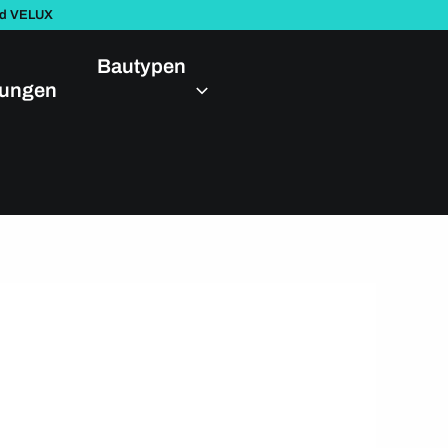
nd VELUX
Bautypen
dungen