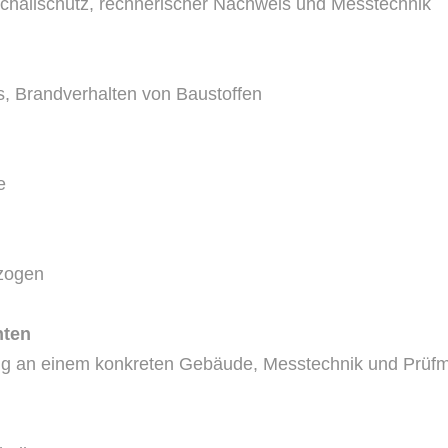
hallschutz, rechnerischer Nachweis und Messtechnik
, Brandverhalten von Baustoffen
e
ezogen
hten
g an einem konkreten Gebäude, Messtechnik und Prüfme