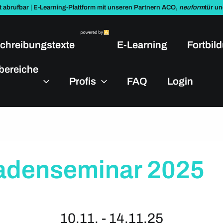
t abrufbar | E-Learning-Plattform mit unseren Partnern ACO,
neuform
tür u
chreibungstexte
E-Learning
Fortbil
bereiche
Profis
FAQ
Login
denseminar 2025
10.11. - 14.11.25