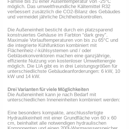
Familie bis zu einer Außentemperatur von -25°C
möglich. Das umweltfreundliche Kältemittel R32
verbessert zusätzlich die CO2-Bilanz des Gebäudes
und vermeidet jährliche Dichtheitskontrollen.
Die Außeneinheit besticht durch ein platzsparend
konstruiertes Gehäuse im Farbton “dark grey”.
Maximale Vorlauftemperaturen von bis zu 65°C und
die integrierte Kühlfunktion kombiniert mit
Flächenheiz-/-kühlsystemen und / oder
Gebläsekonvenktoren machen eine ganzjährige,
effiziente Nutzung von kostenloser Umweltenergie
möglich. Die LIA gibt es in drei Leistungsgrößen für
unterschiedlichste Gebäudeanforderungen: 6 kW, 10
kW und 14 kW.
Drei Varianten für viele Möglichkeiten
Die Außeneinheit kann je nach Bedarf mit
unterschiedlichen Inneneinheiten kombiniert werden:
Eine besonders kompakte, anschlussfertigte
Hydraulikeinheit mit einer Grundfläche von 60 x 60
cm, beinhaltet alle notwendigen hydraulischen
Komponenten und einen 200l-Warmwasserspeicher.